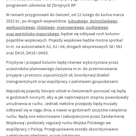
programem szkolenia Sił Zbrojnych RP.
W ramach przygotowań do ćwiczeń, od 12 lutego do końca marca
2022 br., po drogach województw:
lubuskiego, dolnośląskiego,
wielkopolskiego, łódzkiego, mazowieckiego, podlaskiego
oraz warmińsko-mazurskiego
, będzie się odbywał ruch kolumn
pojazdów wojskowych. Pojazdy wojskowe będzie można spotkać
m.in. na autostradach A1, A2 i A4, drogach ekspresowych S8 i S61
oraz DK16, DK18 i DK63.
Przybycie i przejazd kolumn będą również wykorzystane przez
uczestników planowanego ćwiczenia m.in. do przetrenowania
przyjęcia i przerzutu sojuszniczych sił, koordynacji działań
transgranicznych oraz współpracy z państwami gospodarzami.
Najczęściej pojazdy biorące udział w ćwiczeniach poruszać się będą
w godzinach nocnych, aby w jak najmniejszym stopniu powodowały
utrudnienia w ruchu. Jednak niektóre przejazdy będą musiały
odbywać się w ciągu dnia, a nawet w godzinach szczytów natężenia
ruchu. Będą one eskortowane i zabezpieczone przez Żandarmerię
Wojskową i poddziały regulacji ruchu Wojska Polskiego we
współpracy z Policją. Przegrupowania zostały skoordynowane
z właściwymi władzami, w tym lokalnymi.