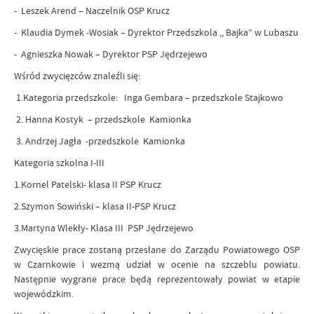
- Leszek Arend – Naczelnik OSP Krucz
- Klaudia Dymek -Wosiak – Dyrektor Przedszkola ,, Bajka” w Lubaszu
- Agnieszka Nowak – Dyrektor PSP Jędrzejewo
Wśród zwycięzców znaleźli się:
1.Kategoria przedszkole: Inga Gembara – przedszkole Stajkowo
2. Hanna Kostyk – przedszkole Kamionka
3. Andrzej Jagła -przedszkole Kamionka
Kategoria szkolna I-III
1.Kornel Patelski- klasa II PSP Krucz
2.Szymon Sowiński – klasa II-PSP Krucz
3.Martyna Wlekły- Klasa III PSP Jędrzejewo
Zwycięskie prace zostaną przesłane do Zarządu Powiatowego OSP
w Czarnkowie i wezmą udział w ocenie na szczeblu powiatu.
Następnie wygrane prace będą reprezentowały powiat w etapie
wojewódzkim.