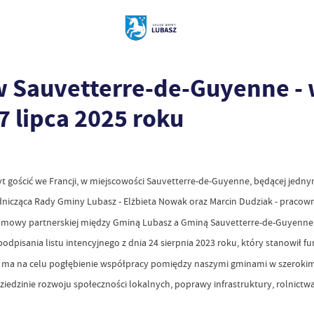
 Sauvetterre-de-Guyenne - 
7 lipca 2025 roku
yt gościć we Francji, w miejscowości Sauvetterre-de-Guyenne, będącej jedn
wodnicząca Rady Gminy Lubasz - Elżbieta Nowak oraz Marcin Dudziak - prac
 umowy partnerskiej między Gminą Lubasz a Gminą Sauvetterre-de-Guyenne
pisania listu intencyjnego z dnia 24 sierpnia 2023 roku, który stanowił 
y, ma na celu pogłębienie współpracy pomiędzy naszymi gminami w szerokim
zinie rozwoju społeczności lokalnych, poprawy infrastruktury, rolnictwa i