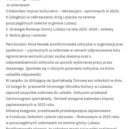
w sołectwach.
3.Kalendarz imprez kulturalno – rekreacyjno –sportowych w 2025r.
4.Zaległości w odkrzaczaniu dróg i placów na terenie
poszczególnych sołectw w gminie Lubasz.
5. Strategia Rozwoju Gminy Lubasz na lata 2025 -2034 – ankiety.
6. Wolne głosy i wnioski.
Pani kurator Alina Nowak poinformowała sołtysów o organizacji prac
społeczno – użytecznych w sołectwie w ramach odpracowania kary
ograniczenia wolności przez osobę skazaną oraz o
odpowiedzialności sołtysów za sposób wykonanej pracy przez
skazanego. Spotkała się z różnymi pytaniami sołtysów, na które
udzieliła odpowiedzi.
W związku ze zbliżającą się Spartakiadą Zimową wsi sołeckich w dniu
23 lutego br. pracownik Gminnego Ośrodka Kultury w Lubaszu
zaprosił wszystkie sołectwa do udziału. Sołtysom przekazał
harmonogram spartakiady. Omówił wstępnie kalendarz imprez
zaplanowanych w 2025 roku.
Główną księgowa przedstawiła przedsięwzięcia zaplanowane
w Funduszu Sołeckim i planie rzeczowo – finansowym w 2025 roku
w poszczególnych sołectwach na terenie gminy Lubasz.
Poinformowała również, że sołectwa mogą już w pełni realizować